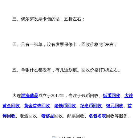
三、偶尔穿发票卡包的话，五折左右；
四、只有一张单，没有发票保修卡，回收价格4折左右；
五、单张什么都没有，有几道划痕。回收价格打3折左右。
大连
渤海藏品
成立于2012年，专注于钱币回收、
纸币回收
、
大连
黄金回收
、
黄金首饰回收
、
老钱币回收
、
纪念币回收
、
银元回收
、
首
饰回收
、老酒回收、
奢侈品
回收、邮票回收、
名包名表
回收等服务。