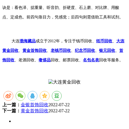
诀是：看色泽、掂重量、听音韵、折硬度、石上磨、对比牌、用酸
点、定成色。前四句靠目力，凭感觉；后四句则需借助工具和试剂。
大连
渤海藏品
成立于2012年，专注于钱币回收、
纸币回收
、
大连
黄金回收
、
黄金首饰回收
、
老钱币回收
、
纪念币回收
、
银元回收
、
首
饰回收
、老酒回收、
奢侈品
回收、邮票回收、
名包名表
回收等服务。
上一篇：
金银首饰回收
2022-07-22
下一篇：
黄金首饰回收
2022-07-22