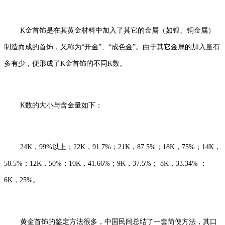
K金首饰是在其黄金材料中加入了其它的金属（如银、铜金属）
制造而成的首饰，又称为“开金”、“成色金”。由于其它金属的加入量有
多有少，便形成了K金首饰的不同K数。
K数的大小与含金量如下：
24K，99%以上；22K，91.7%；21K，87.5%；18K，75%；14K，
58.5%；12K，50%；10K，41.66%；9K，37.5%； 8K，33.34% ；
6K，25%。
黄金首饰的鉴定方法很多，中国民间总结了一套简便方法，其口