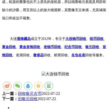
成，机器的重量也比不上原先的老机器，所以细看银元表面及局部有
较小的沙眼，用五倍以上的放大镜观察，其图像无立体感，尤其城墙
垛口和齿边不规整。
大连
渤海藏品
成立于2012年，专注于
大连钱币回收
、
纸币回收
、
黄金回收
、
黄金首饰回收
、
老钱币回收
、
纪念币回收
、
银元回收
、
首
饰回收
、老酒回收、
奢侈品
回收、邮票回收、
名包名表
回收等服务。
上一篇：
回收银元古币
2022-07-22
下一篇：
旧银元回收
2022-07-22