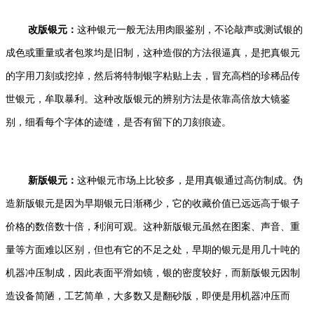
改版银元：
这种银元一般无法用肉眼鉴别，不论敲声或测试银的
成色或重量或者包浆均是旧制，这种造假的方法很逼真，是把真银元
的字用刀刻或挖掉，然后将特制银字粘贴上去，冒充高档的珍稀品传
世银元，牟取暴利。这种改版银元的辨别方法是依靠高倍放大镜鉴
别，细看每个字体的迹缝，是否有留下的刀刻痕迹。
新版银元：
这种银元市场上比较多，是用真银通过高仿制成。伪
造新版银元是因为早期银元日渐稀少，它的收藏价值已远远高于银子
价格的数倍数十倍，利润可观。这种新版银元虽然在图案、声音、重
量等方面难以区别，但也有它的不足之处，早期的银元是用几十吨的
机器冲压制成，因此表面平滑如镜，银的密度较好，而新版银元因制
造设备简陋，工艺简单，大多数又是翻砂版，即便是用机器冲压而