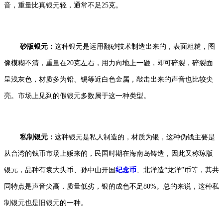
音，重量比真银元轻，通常不足25克。
砂版银元：
这种银元是运用翻砂技术制造出来的，表面粗糙，图
像模糊不清，重量在20克左右，用力向地上一砸，即可碎裂，碎裂面
呈浅灰色，材质多为铅、锡等近白色金属，敲击出来的声音也比较尖
亮。市场上见到的假银元多数属于这一种类型。
私制银元：
这种银元是私人制造的，材质为银，这种伪钱主要是
从台湾的钱币市场上贩来的，民国时期在海南岛铸造，因此又称琼版
银元，品种有袁大头币、孙中山开国
纪念币
、北洋造“龙洋”币等，其共
同特点是声音尖高，质量低劣，银的成色不足80%。总的来说，这种私
制银元也是旧银元的一种。