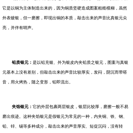
它是以铜为主体制造出来的，因为铜质坚硬造成图案粗糙模糊，虽然
外表镀银，但一磨擦，即现出铜的本质，敲击出来的声音比真银元尖
亮，并伴有哨声。
铅质银元：
是以铅充银、外为银皮内夹铅质之银元，图案与真银
元基本上没有差别，但敲击出来的声音比较厚实，发闷，阴沉而带嗒
音，用火烤热，随之变形，铅即流出。
夹馅银元：
它的外层包裹两层银皮，银层比较厚，磨擦一般不易
磨出痕迹。这种夹馅银元是假银元为常见的一种，内夹铜、铁、钢、
铅、锌、锡等多种成分，敲击出来的声音厚实、短促沉闷，没有转