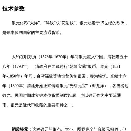
技术参数
银元俗称“大洋”、“洋钱”或“花边钱”。银元起源于15世纪的欧洲，
是银本位制国家的主要流通货币。
大约在明万历（1573年-1620年）年间银元流入中国。清乾隆五十
八年（1793年），清政府在西藏铸行“乾隆宝藏”银币。道光（1821
年-1850年）年间，台湾福建等地也曾仿制银圆，称为银饼。光绪十六
年（1890年）清廷开始正式铸造银元“光绪元宝”（即龙洋），各省纷起
效尤。民国时期建立银本位货币制度以后，也以银元作为主要流通
币。银元是近代币收藏的重要币种之一。
铜质银元：
这种银元的形态、大小、图案完全与真银元相似，但