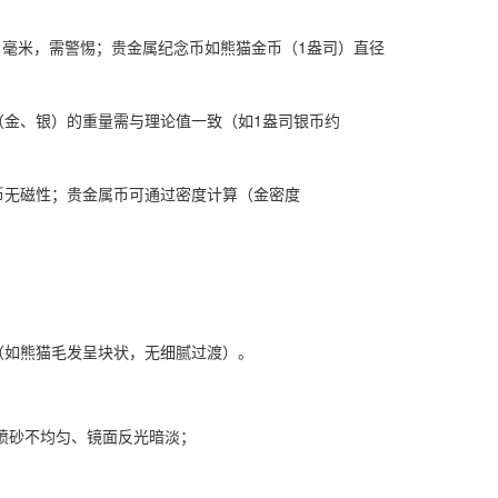
.1毫米，需警惕；贵金属纪念币如熊猫金币（1盎司）直径
币（金、银）的重量需与理论值一致（如1盎司银币约
币无磁性；贵金属币可通过密度计算（金密度
（如熊猫毛发呈块状，无细腻过渡）。
喷砂不均匀、镜面反光暗淡；