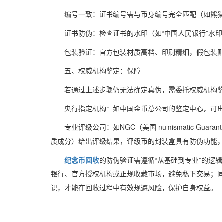
编号一致：证书编号需与币身编号完全匹配（如熊
证书防伪：检查证书的水印（如“中国人民银行”水
包装验证：官方包装材质高档、印刷精细，假包装则
五、权威机构鉴定：保障
若通过上述步骤仍无法确定真伪，需委托权威机构
央行指定机构：如中国金币总公司的鉴定中心，可
专业评级公司：如NGC（美国 numismatic Guarant
质成分）给出评级结果，评级币的封装盒具有防伪功能
纪念币回收
的防伪验证需遵循“从基础到专业”的逻
银行、官方授权机构或正规收藏市场，避免私下交易；
识，才能在回收过程中有效规避风险，保护自身权益。