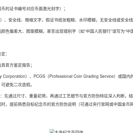
猫币的证书编号对应币面激光刻字）；
印）、安全线、微缩文字，假证书纸张粗糙、水印模糊，无安全线或安全
颜色偏差大、图案模糊，甚至出现错别字（如“中国人民银行”误写为“中国
鉴定：
出具官方鉴定报告；
y Corporation）、PCGS（Professional Coin Grading 
，可避免二次造假。
辑：先通过尺寸、重量初筛，再通过工艺细节与官方防伪特征深入判断，
同时，提前熟悉目标纪念币的官方防伪说明（可通过央行官网或中国金币