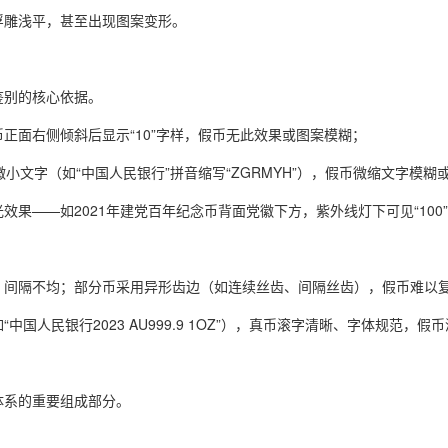
浮雕浅平，甚至出现图案变形。
鉴别的核心依据。
正面右侧倾斜后显示“10”字样，假币无此效果或图案模糊；
小文字（如“中国人民银行”拼音缩写“ZGRMYH”），假币微缩文字模糊
效果——如2021年建党百年纪念币背面党徽下方，紫外线灯下可见“10
、间隔不均；部分币采用异形齿边（如连续丝齿、间隔丝齿），假币难以
国人民银行2023 AU999.9 1OZ”），真币滚字清晰、字体规范，假
体系的重要组成部分。