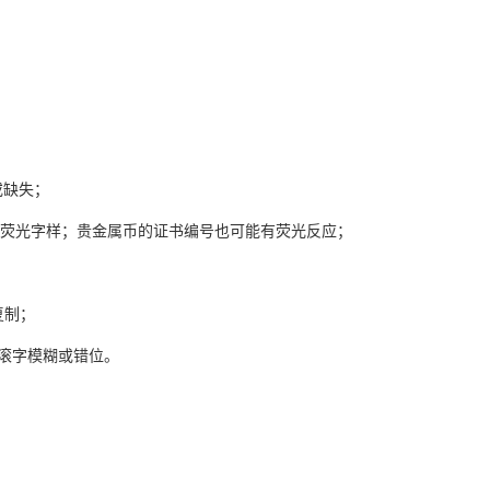
或缺失；
0”荧光字样；贵金属币的证书编号也可能有荧光反应；
复制；
币滚字模糊或错位。