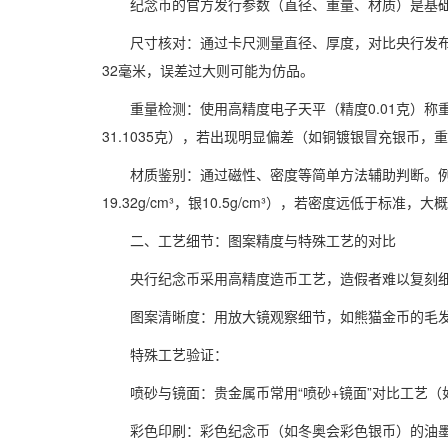
纪念币的官方发行参数（直径、重量、材质）是基
尺寸核对：通过卡尺测量直径、厚度，对比央行发布的
32毫米，误差过大则可能为仿品。
重量检测：使用高精度电子天平（精度0.01克）称
31.1035克），若出现明显偏差（如铜镀银冒充银币，
材质鉴别：通过磁性、密度等简单方法辅助判断。
19.32g/cm³，银10.5g/cm³），若密度远低于标准
二、工艺细节：图案精度与特殊工艺的对比
央行纪念币采用高精度造币工艺，造假者难以复刻
图案清晰度：用放大镜观察细节，如熊猫金币的毛
特殊工艺验证：
喷砂与镜面：贵金属币常用“喷砂+镜面”对比工艺
彩色印刷：彩色纪念币（如冬奥会彩色银币）的油