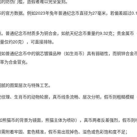
础的防伪门槛，造假者难以完全复刻。
官方数据。例如2023年兔年普通纪念币直径为27毫米，若偏差超过0
重。普通纪念币材质多为铜合金，如航天纪念币重量约9.32克；贵金属
重量仅约20克），可直接排除。
例如普通纪念币中的钢芯镀镍品种（如生肖币）具有弱磁性，而铜锌合金
，大概率为合金冒充。
细腻的图案层次与特殊工艺。
发纹理、生肖币的动物轮廓，真币线条流畅、层次分明，假币则粗糙模糊
（如熊猫币的背景为镜面，熊猫主体为喷砂），真币两者反差强烈，假币则
墨需附着牢固、套色精准，假币易出现掉色、溢色或色彩饱和度不足；