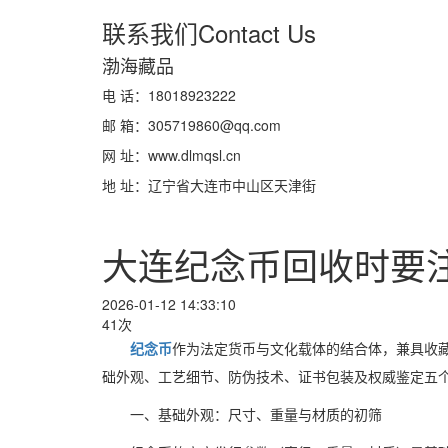
联系我们
Contact Us
渤海藏品
电 话：18018923222
邮 箱：305719860@qq.com
网 址：www.dlmqsl.cn
地 址：辽宁省大连市中山区天津街
大连纪念币回收时要
2026-01-12 14:33:10
41次
纪念币
作为法定货币与文化载体的结合体，兼具收
础外观、工艺细节、防伪技术、证书包装及权威鉴定五
一、基础外观：尺寸、重量与材质的初筛