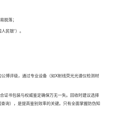
线易脱落；
人民银”）。
Service）或国内的公博评级，通过专业设备（如X射线荧光光谱仪检测材
结合证书包装与权威鉴定确保万无一失。回收时建议选择
网查询），是提高鉴别效率的关键。只有全面掌握防伪知