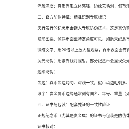
浮雕深度：真币浮雕立体感强，边缘无毛刺，假币
三、官方防伪特征：精准识别专属标记
央行发行的纪念币会嵌入专属防伪技术，这是真伪
隐形图案：倾斜币面至特定角度可见，如航天纪念币
微缩文字：用20倍以上放大镜观察，真币表面会有微
荧光防伪：用紫外线灯照射，部分纪念币会显现荧光
边缘防伪：
齿边：真币齿边均匀、深浅一致，假币齿边毛刺多
滚字：贵金属币边缘通常刻有国名、年号、重量（如“中
四、证书与包装：配套凭证的一致性验证
正规纪念币（尤其是贵金属）的证书与包装是防伪
证书核对：