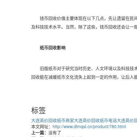
钱币回收价值主要体现在以下几点，先让遗留在民
及科技技术水平。当然，除了这些，钱币回收还会让一
纸币回收影响
旧版纸币对于研究当时历史、人文环境以及科技技
回收能在减缓纸币文化流失上起到一定的作用，让后人
标签
大连高价回收纸币商家
大连高价回收纸币电话
大连高价
本文网址：
http://www.dlmqsl.cn/product/780.html
上一篇：
没有了