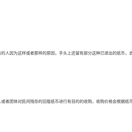
有的人因为这样或者那样的原因，手头上还留有部分这种已退出的纸币，
人或者团体对民间残存的旧版纸币进行有目的的收购，收购价格会根据纸