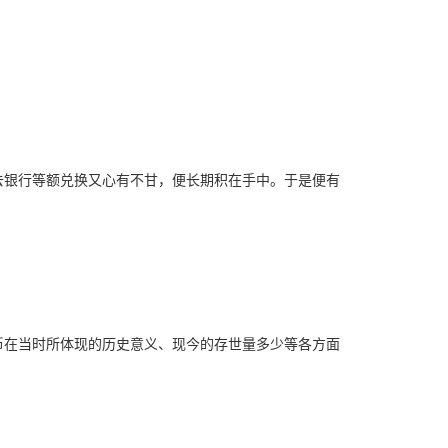
去银行等额兑换又心有不甘，便长期积在手中。于是便有
币在当时所体现的历史意义、现今的存世量多少等各方面