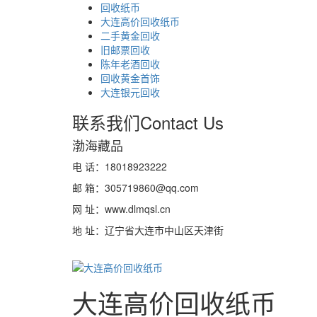
回收纸币
大连高价回收纸币
二手黄金回收
旧邮票回收
陈年老酒回收
回收黄金首饰
大连银元回收
联系我们
Contact Us
渤海藏品
电 话：18018923222
邮 箱：305719860@qq.com
网 址：www.dlmqsl.cn
地 址：辽宁省大连市中山区天津街
大连高价回收纸币