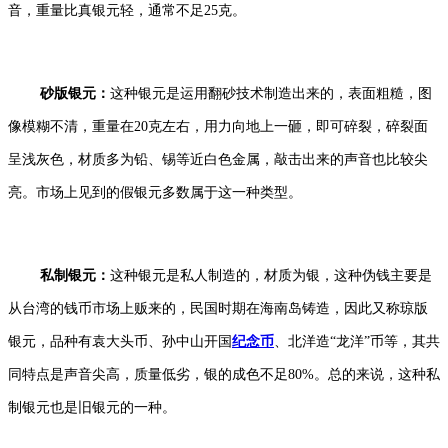
音，重量比真银元轻，通常不足25克。
砂版银元：
这种银元是运用翻砂技术制造出来的，表面粗糙，图
像模糊不清，重量在20克左右，用力向地上一砸，即可碎裂，碎裂面
呈浅灰色，材质多为铅、锡等近白色金属，敲击出来的声音也比较尖
亮。市场上见到的假银元多数属于这一种类型。
私制银元：
这种银元是私人制造的，材质为银，这种伪钱主要是
从台湾的钱币市场上贩来的，民国时期在海南岛铸造，因此又称琼版
银元，品种有袁大头币、孙中山开国
纪念币
、北洋造“龙洋”币等，其共
同特点是声音尖高，质量低劣，银的成色不足80%。总的来说，这种私
制银元也是旧银元的一种。