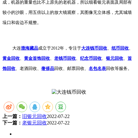
成，机器的重量也比不上原先的老机器，所以细看银元表面及局部有
较小的沙眼，用五倍以上的放大镜观察，其图像无立体感，尤其城墙
垛口和齿边不规整。
大连
渤海藏品
成立于2012年，专注于
大连钱币回收
、
纸币回收
、
黄金回收
、
黄金首饰回收
、
老钱币回收
、
纪念币回收
、
银元回收
、
首
饰回收
、老酒回收、
奢侈品
回收、邮票回收、
名包名表
回收等服务。
上一篇：
旧银元回收
2022-07-22
下一篇：
老银元回收
2022-07-22