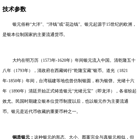
技术参数
银元俗称“大洋”、“洋钱”或“花边钱”。银元起源于15世纪的欧洲，
是银本位制国家的主要流通货币。
大约在明万历（1573年-1620年）年间银元流入中国。清乾隆五十
八年（1793年），清政府在西藏铸行“乾隆宝藏”银币。道光（1821
年-1850年）年间，台湾福建等地也曾仿制银圆，称为银饼。光绪十六
年（1890年）清廷开始正式铸造银元“光绪元宝”（即龙洋），各省纷起
效尤。民国时期建立银本位货币制度以后，也以银元作为主要流通
币。银元是近代币收藏的重要币种之一。
铜质银元：
这种银元的形态、大小、图案完全与真银元相似，但