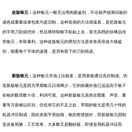
改版银元：
这种银元一般无法用肉眼鉴别，不论敲声或测试银的
成色或重量或者包浆均是旧制，这种造假的方法很逼真，是把真银元
的字用刀刻或挖掉，然后将特制银字粘贴上去，冒充高档的珍稀品传
世银元，牟取暴利。这种改版银元的辨别方法是依靠高倍放大镜鉴
别，细看每个字体的迹缝，是否有留下的刀刻痕迹。
新版银元：
这种银元市场上比较多，是用真银通过高仿制成。伪
造新版银元是因为早期银元日渐稀少，它的收藏价值已远远高于银子
价格的数倍数十倍，利润可观。这种新版银元虽然在图案、声音、重
量等方面难以区别，但也有它的不足之处，早期的银元是用几十吨的
机器冲压制成，因此表面平滑如镜，银的密度较好，而新版银元因制
造设备简陋，工艺简单，大多数又是翻砂版，即便是用机器冲压而