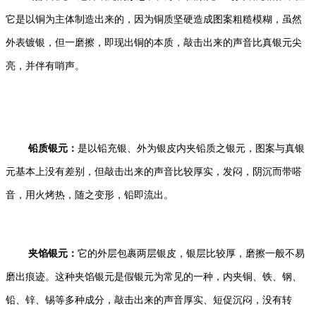
它是以铜为主体制造出来的，因为铜质坚硬造成图案粗糙模糊，虽然
外表镀银，但一磨擦，即现出铜的本质，敲击出来的声音比真银元尖
亮，并伴有哨声。
铅质银元：
是以铅充银、外为银皮内夹铅质之银元，图案与真银
元基本上没有差别，但敲击出来的声音比较厚实，发闷，阴沉而带嗒
音，用火烤热，随之变形，铅即流出。
夹馅银元：
它的外层包裹两层银皮，银层比较厚，磨擦一般不易
磨出痕迹。这种夹馅银元是假银元为常见的一种，内夹铜、铁、钢、
铅、锌、锡等多种成分，敲击出来的声音厚实、短促沉闷，没有转